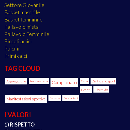
Settore Giovanile
Basket maschile
Basket femminile
Pallavolo mista
Pallavolo Femminile
Piccoli amici
Pulcini
Primi calci
TAG CLOUD
Aggregazione
Antirazzismo
Cena
Diritto allo sport
Campionato
Eventi
Interviste
Manifestazioni sportive
Musica
Solidarietà
I VALORI
1) RISPETTO