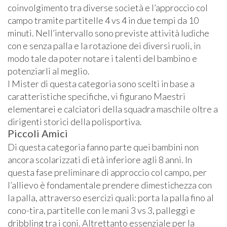
coinvolgimento tra diverse società e l’approccio col
campo tramite partitelle 4 vs 4 in due tempi da 10
minuti. Nell’intervallo sono previste attività ludiche
con e senza palla e la rotazione dei diversi ruoli, in
modo tale da poter notare i talenti del bambino e
potenziarli al meglio.
I Mister di questa categoria sono scelti in base a
caratteristiche specifiche, vi figurano Maestri
elementarei e calciatori della squadra maschile oltre a
dirigenti storici della polisportiva.
Piccoli Amici
Di questa categoria fanno parte quei bambini non
ancora scolarizzati di età inferiore agli 8 anni. In
questa fase preliminare di approccio col campo, per
l’allievo è fondamentale prendere dimestichezza con
la palla, attraverso esercizi quali: porta la palla fino al
cono-tira, partitelle con le mani 3 vs 3, palleggi e
dribbling tra i coni. Altrettanto essenziale per la