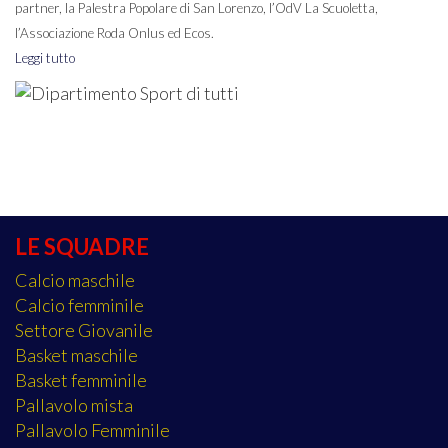
partner, la Palestra Popolare di San Lorenzo, l’OdV La Scuoletta,
l’Associazione Roda Onlus ed Ecos.
Leggi tutto
LE SQUADRE
Calcio maschile
Calcio femminile
Settore Giovanile
Basket maschile
Basket femminile
Pallavolo mista
Pallavolo Femminile