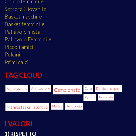
Calcio femminile
Settore Giovanile
Basket maschile
Basket femminile
Pallavolo mista
Pallavolo Femminile
Piccoli amici
Pulcini
Primi calci
TAG CLOUD
Aggregazione
Antirazzismo
Cena
Diritto allo sport
Campionato
Eventi
Interviste
Manifestazioni sportive
Musica
Solidarietà
I VALORI
1) RISPETTO