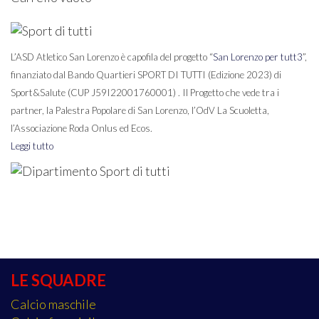
L’ASD Atletico San Lorenzo è capofila del progetto “
San Lorenzo per tutt3
”,
finanziato dal Bando Quartieri SPORT DI TUTTI (Edizione 2023) di
Sport&Salute (CUP J59I22001760001) . Il Progetto che vede tra i
partner, la Palestra Popolare di San Lorenzo, l’OdV La Scuoletta,
l’Associazione Roda Onlus ed Ecos.
Leggi tutto
LE SQUADRE
Calcio maschile