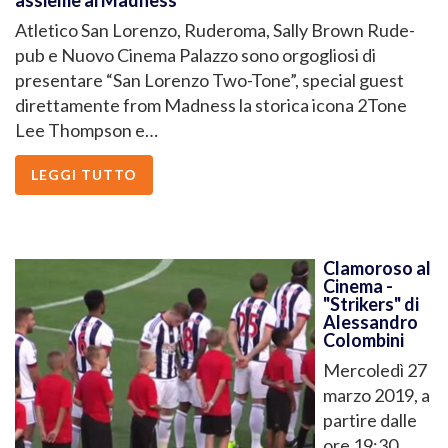
assieme ai Madness
Atletico San Lorenzo, Ruderoma, Sally Brown Rude-
pub e Nuovo Cinema Palazzo sono orgogliosi di
presentare “San Lorenzo Two-Tone”, special guest
direttamente from Madness la storica icona 2Tone
Lee Thompson e…
LEGGI TUTTO
Clamoroso al
Cinema -
"Strikers" di
Alessandro
Colombini
Mercoledì 27
marzo 2019, a
partire dalle
ore 19:30