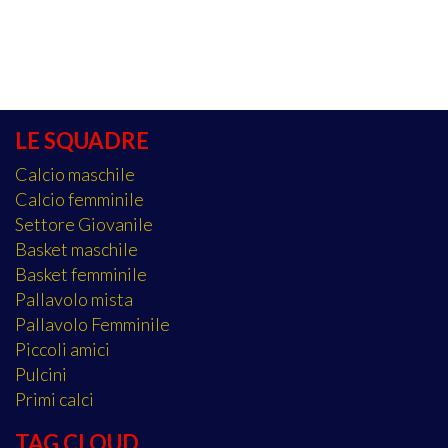
LE SQUADRE
Calcio maschile
Calcio femminile
Settore Giovanile
Basket maschile
Basket femminile
Pallavolo mista
Pallavolo Femminile
Piccoli amici
Pulcini
Primi calci
TAG CLOUD