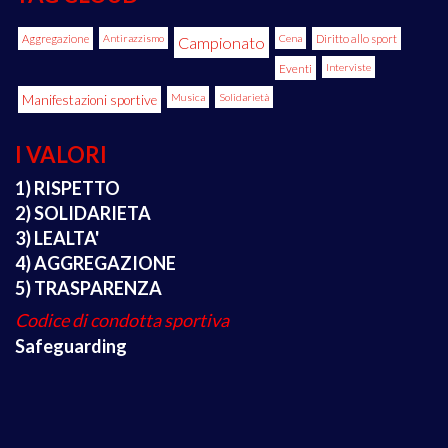
Aggregazione
Antirazzismo
Cena
Diritto allo sport
Campionato
Eventi
Interviste
Manifestazioni sportive
Musica
Solidarietà
I VALORI
1) RISPETTO
2) SOLIDARIETA
3) LEALTA'
4) AGGREGAZIONE
5) TRASPARENZA
Codice di condotta sportiva
Safeguarding