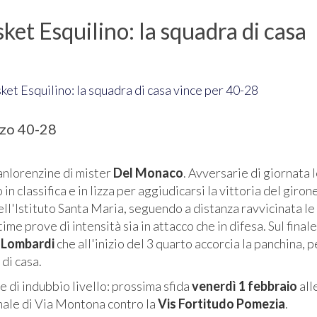
ket Esquilino: la squadra di casa
nzo 40-28
anlorenzine di mister
Del Monaco
. Avversarie di giornata 
 in classifica e in lizza per aggiudicarsi la vittoria del giron
ell'Istituto Santa Maria, seguendo a distanza ravvicinata le
me prove di intensità sia in attacco che in difesa. Sul finale
i
Lombardi
che all'inizio del 3 quarto accorcia la panchina,
di casa.
 di indubbio livello: prossima sfida
venerdì 1 febbraio
all
nale di Via Montona contro la
Vis Fortitudo Pomezia
.