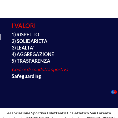
I VALORI
1) RISPETTO
2) SOLIDARIETA
3) LEALTA'
4) AGGREGAZIONE
5) TRASPARENZA
Codice di condotta sportiva
Safeguarding
Associazione Sportiva Dilettantistica Atletico San Lorenzo