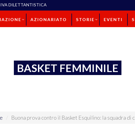
IVA DILETTANTISTICA
IAZIONE
AZIONARIATO
STORIE
EVENTI
BASKET FEMMINILE
le
Buona prova contro il Basket Esquilino: la squadra di 