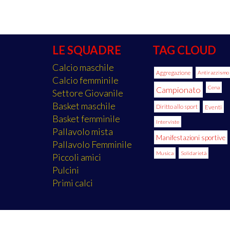
LE SQUADRE
TAG CLOUD
Calcio maschile
Aggregazione
Antirazzismo
Calcio femminile
Cena
Campionato
Settore Giovanile
Basket maschile
Diritto allo sport
Eventi
Basket femminile
Interviste
Pallavolo mista
Manifestazioni sportive
Pallavolo Femminile
Musica
Solidarietà
Piccoli amici
Pulcini
Primi calci