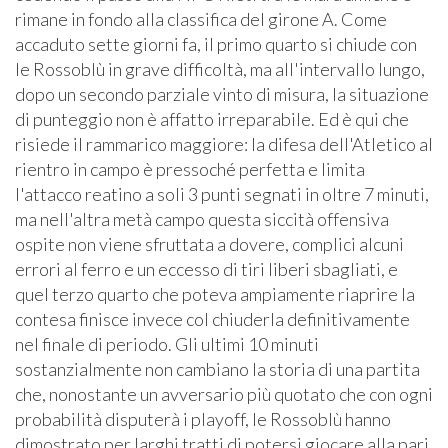
rimane in fondo alla classifica del girone A. Come
accaduto sette giorni fa, il primo quarto si chiude con
le Rossoblù in grave difficoltà, ma all'intervallo lungo,
dopo un secondo parziale vinto di misura, la situazione
di punteggio non è affatto irreparabile. Ed è qui che
risiede il rammarico maggiore: la difesa dell'Atletico al
rientro in campo è pressoché perfetta e limita
l'attacco reatino a soli 3 punti segnati in oltre 7 minuti,
ma nell'altra metà campo questa siccità offensiva
ospite non viene sfruttata a dovere, complici alcuni
errori al ferro e un eccesso di tiri liberi sbagliati, e
quel terzo quarto che poteva ampiamente riaprire la
contesa finisce invece col chiuderla definitivamente
nel finale di periodo. Gli ultimi 10 minuti
sostanzialmente non cambiano la storia di una partita
che, nonostante un avversario più quotato che con ogni
probabilità disputerà i playoff, le Rossoblù hanno
dimostrato per larghi tratti di potersi giocare alla pari.