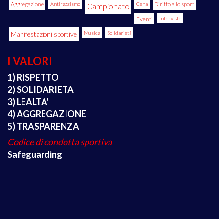
Aggregazione
Antirazzismo
Cena
Diritto allo sport
Campionato
Eventi
Interviste
Manifestazioni sportive
Musica
Solidarietà
I VALORI
1) RISPETTO
2) SOLIDARIETA
3) LEALTA'
4) AGGREGAZIONE
5) TRASPARENZA
Codice di condotta sportiva
Safeguarding