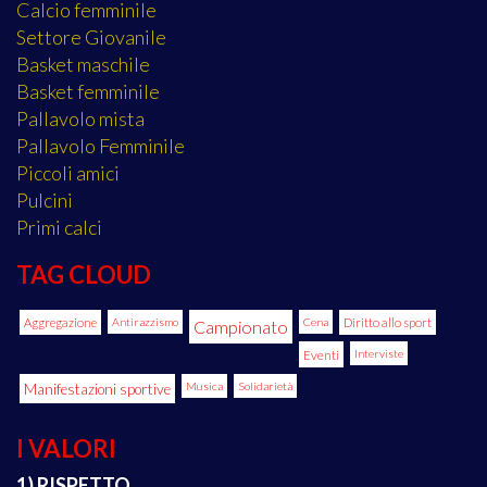
Calcio femminile
Settore Giovanile
Basket maschile
Basket femminile
Pallavolo mista
Pallavolo Femminile
Piccoli amici
Pulcini
Primi calci
TAG CLOUD
Aggregazione
Antirazzismo
Cena
Diritto allo sport
Campionato
Eventi
Interviste
Manifestazioni sportive
Musica
Solidarietà
I VALORI
1) RISPETTO