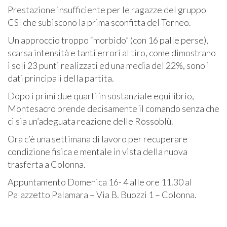
Prestazione insufficiente per le ragazze del gruppo
CSI che subiscono la prima sconfitta del Torneo.
Un approccio troppo “morbido” (con 16 palle perse),
scarsa intensità e tanti errori al tiro, come dimostrano
i soli 23 punti realizzati ed una media del 22%, sono i
dati principali della partita.
Dopo i primi due quarti in sostanziale equilibrio,
Montesacro prende decisamente il comando senza che
ci sia un’adeguata reazione delle Rossoblù.
Ora c’è una settimana di lavoro per recuperare
condizione fisica e mentale in vista della nuova
trasferta a Colonna.
Appuntamento Domenica 16- 4 alle ore 11.30 al
Palazzetto Palamara – Via B. Buozzi 1 – Colonna.