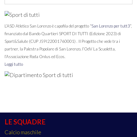
L’ASD Atletico San Lorenzo è capofila del progetto “
San Lorenzo per tutt3
”,
finanziato dal Bando Quartieri SPORT DI TUTTI (Edizione 2023) di
Sport&Salute (CUP J59I22001760001) . Il Progetto che vede tra i
partner, la Palestra Popolare di San Lorenzo, l’OdV La Scuoletta,
l’Associazione Roda Onlus ed Ecos.
Leggi tutto
LE SQUADRE
Calcio maschile