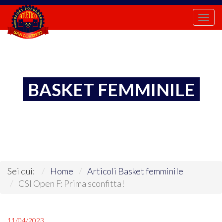
Togg
navi
BASKET FEMMINILE
Sei qui:
Home
Articoli Basket femminile
CSI Open F: Prima sconfitta!
11/04/2023