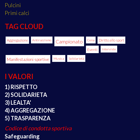
Pulcini
Primi calci
TAG CLOUD
Aggregazione
Antirazzismo
Cena
Diritto allo sport
Campionato
Eventi
Interviste
Manifestazioni sportive
Musica
Solidarietà
I VALORI
1) RISPETTO
2) SOLIDARIETA
3) LEALTA'
4) AGGREGAZIONE
5) TRASPARENZA
Codice di condotta sportiva
Safeguarding