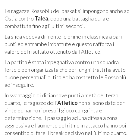
Le ragazze Rossoblu del basket si impongono anche ad
Ostia contro
Talea,
dopo una battaglia dura e
combattuta fino agli ultimi secondi.
La sfida vedeva di fronte le prime in classifica a pari
punti ed entrambe imbattute e questo rafforza il
valore del risultato ottenuto dall’Atletico.
La partita è stata impegnativa contro una squadra
forte e ben organizzata che per lunghi tratti ha avuto
buone percentuali al tiro ed ha costretto le Rossoblù
ad inseguire.
In svantaggio di diciannove punti a metà del terzo
quarto, le ragazze dell’
Atletico
non si sono date per
vinte ed hanno ripreso il gioco con grinta e
determinazione. Il passaggio ad una difesa a zona
aggressiva e l’aumento del ritmo in attacco hanno poi
consentito di fare il break decisivo nell’ultimo quarto,