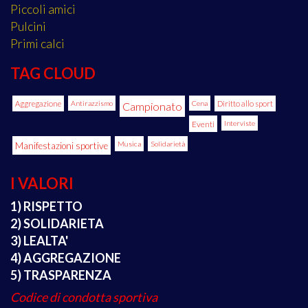
Piccoli amici
Pulcini
Primi calci
TAG CLOUD
Aggregazione
Antirazzismo
Cena
Diritto allo sport
Campionato
Eventi
Interviste
Manifestazioni sportive
Musica
Solidarietà
I VALORI
1) RISPETTO
2) SOLIDARIETA
3) LEALTA'
4) AGGREGAZIONE
5) TRASPARENZA
Codice di condotta sportiva