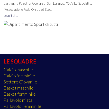
partner, la Palestra Popolare di San Lorenzo, l’OdV La Scuoletta,
l’Associazione Roda Onlus ed Ecos.
Leggi tutto
LE SQUADRE
Calcio maschile
Calcio femminile
Settore Giovanile
Basket maschile
Basket femminile
Pallavolo mista
Pallavolo Femminile