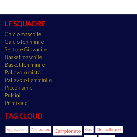
LE SQUADRE
Calcio maschile
Calcio femminile
Settore Giovanile
Basket maschile
Basket femminile
Pallavolo mista
Pallavolo Femminile
Piccoli amici
Pulcini
Primi calci
TAG CLOUD
Aggregazione
Antirazzismo
Cena
Diritto allo sport
Campionato