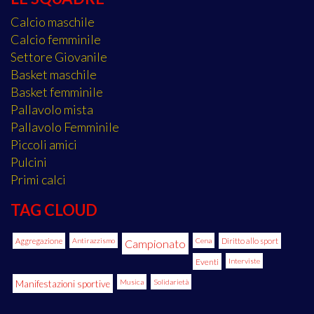
Calcio maschile
Calcio femminile
Settore Giovanile
Basket maschile
Basket femminile
Pallavolo mista
Pallavolo Femminile
Piccoli amici
Pulcini
Primi calci
TAG CLOUD
Aggregazione
Antirazzismo
Cena
Diritto allo sport
Campionato
Eventi
Interviste
Manifestazioni sportive
Musica
Solidarietà