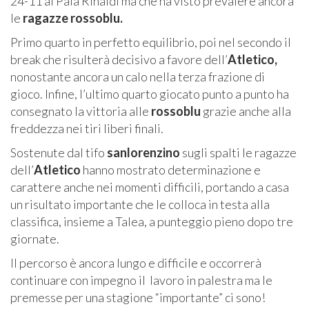
24-11 al Pala Rinaldi ma che ha visto prevalere ancora
le
ragazze rossoblu.
Primo quarto in perfetto equilibrio, poi nel secondo il
break che risulterà decisivo a favore dell’
Atletico,
nonostante ancora un calo nella terza frazione di
gioco. Infine, l’ultimo quarto giocato punto a punto ha
consegnato la vittoria alle
rossoblu
grazie anche alla
freddezza nei tiri liberi finali.
Sostenute dal tifo
sanlorenzino
sugli spalti le ragazze
dell’
Atletico
hanno mostrato determinazione e
carattere anche nei momenti difficili, portando a casa
un risultato importante che le colloca in testa alla
classifica, insieme a Talea, a punteggio pieno dopo tre
giornate.
Il percorso è ancora lungo e difficile e occorrerà
continuare con impegno il lavoro in palestra ma le
premesse per una stagione “importante” ci sono!