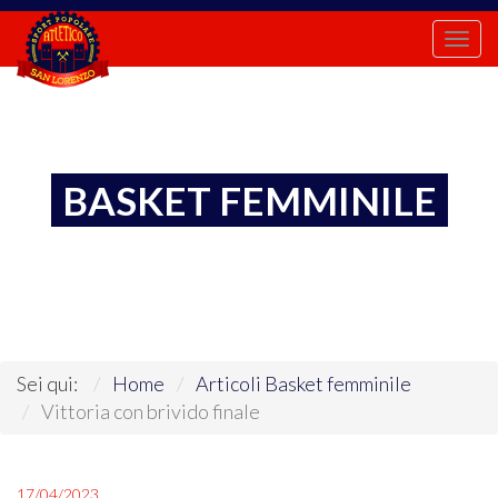
Togg
navi
BASKET FEMMINILE
Sei qui:
Home
Articoli Basket femminile
Vittoria con brivido finale
17/04/2023