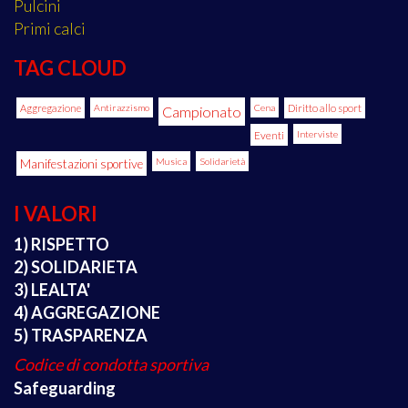
Pulcini
Primi calci
TAG CLOUD
Aggregazione
Antirazzismo
Cena
Diritto allo sport
Campionato
Eventi
Interviste
Manifestazioni sportive
Musica
Solidarietà
I VALORI
1) RISPETTO
2) SOLIDARIETA
3) LEALTA'
4) AGGREGAZIONE
5) TRASPARENZA
Codice di condotta sportiva
Safeguarding