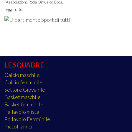
l’Associazione Roda Onlus ed Ecos.
Leggi tutto
LE SQUADRE
Calcio maschile
Calcio femminile
Settore Giovanile
Basket maschile
Basket femminile
Pallavolo mista
Pallavolo Femminile
Piccoli amici