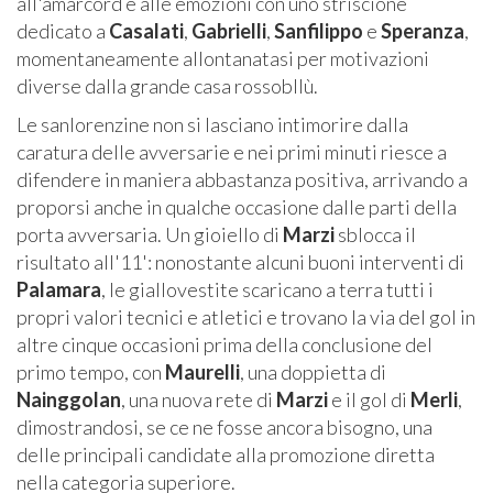
all'amarcord e alle emozioni con uno striscione
dedicato a
Casalati
,
Gabrielli
,
Sanfilippo
e
Speranza
,
momentaneamente allontanatasi per motivazioni
diverse dalla grande casa rossobllù.
Le sanlorenzine non si lasciano intimorire dalla
caratura delle avversarie e nei primi minuti riesce a
difendere in maniera abbastanza positiva, arrivando a
proporsi anche in qualche occasione dalle parti della
porta avversaria. Un gioiello di
Marzi
sblocca il
risultato all'11': nonostante alcuni buoni interventi di
Palamara
, le giallovestite scaricano a terra tutti i
propri valori tecnici e atletici e trovano la via del gol in
altre cinque occasioni prima della conclusione del
primo tempo, con
Maurelli
, una doppietta di
Nainggolan
, una nuova rete di
Marzi
e il gol di
Merli
,
dimostrandosi, se ce ne fosse ancora bisogno, una
delle principali candidate alla promozione diretta
nella categoria superiore.