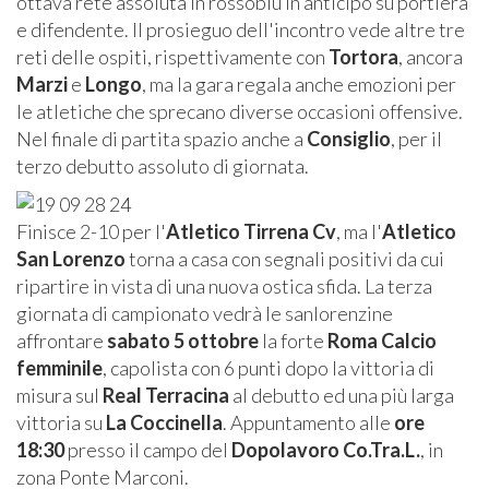
ottava rete assoluta in rossoblù in anticipo su portiera
e difendente. Il prosieguo dell'incontro vede altre tre
reti delle ospiti, rispettivamente con
Tortora
, ancora
Marzi
e
Longo
, ma la gara regala anche emozioni per
le atletiche che sprecano diverse occasioni offensive.
Nel finale di partita spazio anche a
Consiglio
, per il
terzo debutto assoluto di giornata.
Finisce 2-10 per l'
Atletico Tirrena Cv
, ma l'
Atletico
San Lorenzo
torna a casa con segnali positivi da cui
ripartire in vista di una nuova ostica sfida. La terza
giornata di campionato vedrà le sanlorenzine
affrontare
sabato 5 ottobre
la forte
Roma Calcio
femminile
, capolista con 6 punti dopo la vittoria di
misura sul
Real Terracina
al debutto ed una più larga
vittoria su
La Coccinella
. Appuntamento alle
ore
18:30
presso il campo del
Dopolavoro Co.Tra.L.
, in
zona Ponte Marconi.