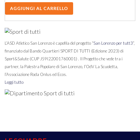
L’ASD Atletico San Lorenzo è capofila del progetto “
San Lorenzo per tutt3
”,
finanziato dal Bando Quartieri SPORT DI TUTTI (Edizione 2023) di
Sport&Salute (CUP J59I22001760001) . Il Progetto che vede tra i
partner, la Palestra Popolare di San Lorenzo, l’OdV La Scuoletta,
l’Associazione Roda Onlus ed Ecos.
Leggi tutto