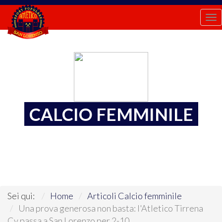
To
na
CALCIO FEMMINILE
Sei qui:
Home
Articoli Calcio femminile
Una prova generosa non basta: l'Atletico Tirrena
Cv passa a San Lorenzo per 2-10