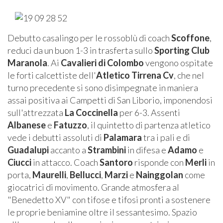
Debutto casalingo per le rossoblù di coach
Scoffone
,
reduci da un buon 1-3 in trasferta sullo
Sporting Club
Maranola
. Ai
Cavalieri di Colombo
vengono ospitate
le forti calcettiste dell'
Atletico Tirrena Cv
, che nel
turno precedente si sono disimpegnate in maniera
assai positiva ai Campetti di San Liborio, imponendosi
sull'attrezzata
La Coccinella
per 6-3. Assenti
Albanese
e
Fatuzzo
, il quintetto di partenza atletico
vede i debutti assoluti di
Palamara
tra i pali e di
Guadalupi
accanto a
Strambini
in difesa e
Adamo
e
Ciucci
in attacco. Coach
Santoro
risponde con
Merli
in
porta,
Maurelli
,
Bellucci
,
Marzi
e
Nainggolan
come
giocatrici di movimento. Grande atmosfera al
"Benedetto XV" con tifose e tifosi pronti a sostenere
le proprie beniamine oltre il sessantesimo. Spazio