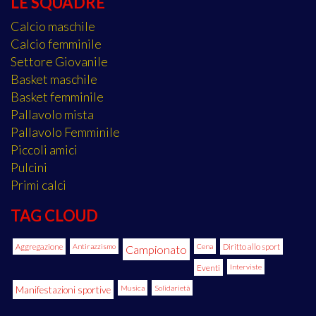
LE SQUADRE
Calcio maschile
Calcio femminile
Settore Giovanile
Basket maschile
Basket femminile
Pallavolo mista
Pallavolo Femminile
Piccoli amici
Pulcini
Primi calci
TAG CLOUD
Aggregazione
Antirazzismo
Cena
Diritto allo sport
Campionato
Eventi
Interviste
Manifestazioni sportive
Musica
Solidarietà