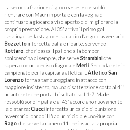
La seconda frazione di gioco vede le rossoblù
rientrare con Mauri in porta e con la voglia di
continuare a giocare a viso aperto e di migliorare la
propria prestazione. Al 35' arriva il primo gol
casalingo della stagione: su calcio d'angolo avversario
Bozzetto
intercetta palla e riparte, servendo
Rottaro
, che ripassa il pallone alla bomber
sanlorenzina di sempre, che serve
Strambini
che
supera con un preciso diagonale
Merli
. Seconda rete in
campionato per la capitana atletica. L'
Atletico San
Lorenzo
torna a tambureggiare in attacco con
maggiore insistenza, ma una disattenzione costa al 41'
un'autorete che porta il risultato sull'1-7. Ma le
rossoblù sono in palla e al 43' accorciano nuovamente
le distanze:
Ciucci
intercetta un calcio di punizione
avversario, dando il là ad un micidiale uno/due con
Rago
che serve la numero 11 che insacca la propria