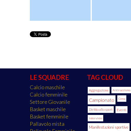
LE SQUADRE
TAG CLOUD
Calcio maschile
Aggregazione
Antirazzismo
Calcio femminile
Cena
Campionato
Settore Giovanile
Basket maschile
Diritto allo sport
Eventi
Basket femminile
Interviste
Pallavolo mista
Manifestazioni sportive
Pallavolo Femminile