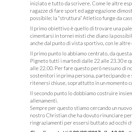
iniziato e tutto da scrivere. Come le altre es
ragazze di fare sport ed aggregazione dimostra
possibile; la “struttura” Atletico funge da cas
Il primo obiettivo
è quello di trovare una pale
cimentarsi in tornei misti che diano la possibi
anche dal punto di vista sportivo, con le altr
Il primo punto lo abbiamo centrato, da questa
Pigneto tutti i martedì dalle 22 alle 23.30 e q
alle 22.00. Per fare questo però nessuno di no
sostenitori in prima persona, partecipando e 
ritenersi chiuse, soprattutto in un momento c
Il secondo punto lo dobbiamo costruire insie
allenamenti.
Sempre per questo stiamo cercando un nuovo M
nostro Christian che ha dovuto rinunciare per
ringraziamenti per essersi buttato ad occhi c