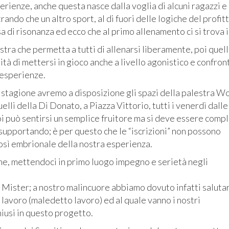
perienze, anche questa nasce dalla voglia di alcuni ragazzi e
ndo che un altro sport, al di fuori delle logiche del profitt
sa di risonanza ed ecco che al primo allenamento ci si trova i
stra che permetta a tutti di allenarsi liberamente, poi quell
lità di mettersi in gioco anche a livello agonistico e confront
e esperienze.
 stagione avremo a disposizione gli spazi della palestra Wo
uelli della Di Donato, a Piazza Vittorio, tutti i venerdì dall
i può sentirsi un semplice fruitore ma si deve essere compl
supportando; è per questo che le “iscrizioni” non possono
osì embrionale della nostra esperienza.
me, mettendoci in primo luogo impegno e serietà negli
ister; a nostro malincuore abbiamo dovuto infatti salutar
 lavoro (maledetto lavoro) ed al quale vanno i nostri
hiusi in questo progetto.