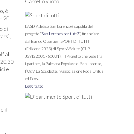
Carrello vuoto
o, è
n 20.
L’ASD Atletico San Lorenzo è capofila del
o di
progetto “
San Lorenzo per tutt3
”, finanziato
arsi,
dal Bando Quartieri SPORT DI TUTTI
(Edizione 2023) di Sport&Salute (CUP
lf al
J59I22001760001) . Il Progetto che vede tra
e 20.30
i partner, la Palestra Popolare di San Lorenzo,
ici e
l’OdV La Scuoletta, l’Associazione Roda Onlus
ed Ecos.
Leggi tutto
e il