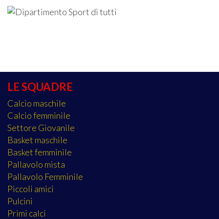
LE SQUADRE
Calcio maschile
Calcio femminile
Settore Giovanile
Basket maschile
Basket femminile
Pallavolo mista
Pallavolo Femminile
Piccoli amici
Pulcini
Primi calci