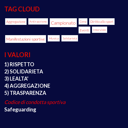
TAG CLOUD
Aggregazione
Antirazzismo
Cena
Diritto allo sport
Campionato
Eventi
Interviste
Manifestazioni sportive
Musica
Solidarietà
I VALORI
1) RISPETTO
2) SOLIDARIETA
3) LEALTA'
4) AGGREGAZIONE
5) TRASPARENZA
Codice di condotta sportiva
Safeguarding