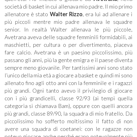
società di basket in cui allenava mio padre. Il mio primo
allenatore è stato
Walter Rizzo
, era lui ad allenare i
più piccoli mentre mio padre allenava le squadre
senior. In realtà Walter allenava le più piccole,
Avetrana aveva delle squadre femminili formidabili, ai
maschietti, per cultura o per divertimento, piaceva
fare calcio. Avetrana è un paesino piccolissimo, più
passano gli anni, più la gente emigra e il paese diventa
sempre meno giovanile. Per tantissimi anni sono stato
l’unico della mia età a giocare a basket e quindi mi sono
allenato fino agli otto anni con la femminile e i ragazzi
più grandi. Ogni tanto avevo il privilegio di giocare
con i più grandicelli, classe 92/93 (ai tempi quella
categoria si chiamava Bam), oppure con quelli ancora
più grandi, classe 89/90, la squadra di mio fratello. Da
piccolissimo ho sofferto moltissimo il fatto di non
avere una squadra di coetanei: con le ragazze non
potevo giocare anche perché erano notevolmente più