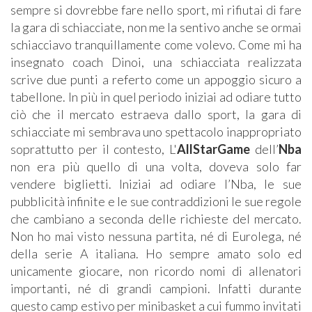
sempre si dovrebbe fare nello sport, mi rifiutai di fare
la gara di schiacciate, non me la sentivo anche se ormai
schiacciavo tranquillamente come volevo. Come mi ha
insegnato coach Dinoi, una schiacciata realizzata
scrive due punti a referto come un appoggio sicuro a
tabellone. In più in quel periodo iniziai ad odiare tutto
ciò che il mercato estraeva dallo sport, la gara di
schiacciate mi sembrava uno spettacolo inappropriato
soprattutto per il contesto, L'
AllStarGame
dell’
Nba
non era più quello di una volta, doveva solo far
vendere biglietti. Iniziai ad odiare l’Nba, le sue
pubblicità infinite e le sue contraddizioni le sue regole
che cambiano a seconda delle richieste del mercato.
Non ho mai visto nessuna partita, né di Eurolega, né
della serie A italiana. Ho sempre amato solo ed
unicamente giocare, non ricordo nomi di allenatori
importanti, né di grandi campioni. Infatti durante
questo camp estivo per minibasket a cui fummo invitati