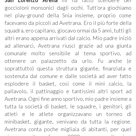
San Lorenzo Arena
mi ha fatto scendere dei
goccioloni monsonici dagli occhi. Tutt’ora giochiamo
nel play-ground della Snia insieme, proprio come
facevamo da piccoli ad Avetrana. Ero il più forte della
squadra, ero capitano, giocavo ormai da 5 anni, tutti gli
altri erano appena arrivati dal calcio. Mio padre iniziò
ad allenarci, Avetrana riuscì grazie ad una giunta
comunale molto sensibile al tema sportivo, ad
ottenere un palazzetto da urlo. Fu anche (e
soprattutto) questa struttura gigante, finanziata e
sostenuta dal comune e dalle società ad aver fatto
esplodere il basket, così come il mini calcio, la
pallavolo, il pattinaggio e tantissimi altri sport ad
Avetrana. Ogni fine anno sportivo, mio padre insieme a
tutta la società di basket, le squadre, i genitori, gli
atleti e le atlete organizzavano un torneo di
minibasket, gigante, venivano da tutta la regione.
Avetrana conta poche migliaia di abitanti, per quel