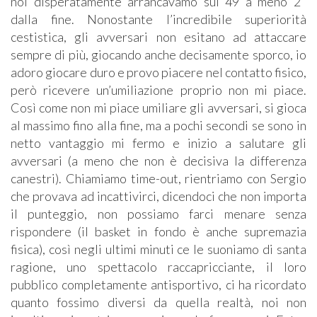
noi disperatamente arrancavamo sui 49 a meno 2’’
dalla fine. Nonostante l’incredibile superiorità
cestistica, gli avversari non esitano ad attaccare
sempre di più, giocando anche decisamente sporco, io
adoro giocare duro e provo piacere nel contatto fisico,
però ricevere un’umiliazione proprio non mi piace.
Così come non mi piace umiliare gli avversari, si gioca
al massimo fino alla fine, ma a pochi secondi se sono in
netto vantaggio mi fermo e inizio a salutare gli
avversari (a meno che non è decisiva la differenza
canestri). Chiamiamo time-out, rientriamo con Sergio
che provava ad incattivirci, dicendoci che non importa
il punteggio, non possiamo farci menare senza
rispondere (il basket in fondo è anche supremazia
fisica), così negli ultimi minuti ce le suoniamo di santa
ragione, uno spettacolo raccapricciante, il loro
pubblico completamente antisportivo, ci ha ricordato
quanto fossimo diversi da quella realtà, noi non