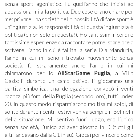
senza sport agonistico. Fu quell’anno che iniziai ad
appassionarmi alla politica. Due cose erano chiare per
me: privare una società della possibilità di fare sport è
un’ingiustizia, le responsabilità di questa ingiustizia è
politica (e non solo di questa!). Ho tantissimi ricordi e
tantissime esperienze da raccontare potrei stare ore a
scrivere, l’anno in cui è fallita la serie D a Manduria,
l’anno in cui mi sono ritrovato nuovamente senza
società, fu stranamente anche l’anno in cui mi
chiamarono per lo
AllStarGame Puglia
, a Villa
Castelli durante un camp estivo, lì giocammo una
partita simbolica, una delegazione convocò i venti
ragazzi più forti della Puglia (secondo loro), tutti under
20. In questo modo risparmiarono moltissimi soldi, di
solito durante i centri estivi veniva sempre il Belinelli
della situazione. Mi sentivo fuori luogo, ero l’unico
senza società, l’unico ad aver giocato in D (tutti gli
altri andavano dalla C1 in su). Giocai per vincere come