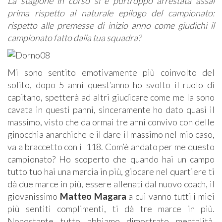
La stagione in corso si è purtroppo arrestata assai
prima rispetto al naturale epilogo del campionato:
rispetto alle premesse di inizio anno come giudichi il
campionato fatto dalla tua squadra?
Mi sono sentito emotivamente più coinvolto del
solito, dopo 5 anni quest’anno ho svolto il ruolo di
capitano, spetterà ad altri giudicare come me la sono
cavata in questi panni, sinceramente ho dato quasi il
massimo, visto che da ormai tre anni convivo con delle
ginocchia anarchiche e il dare il massimo nel mio caso,
va a braccetto con il 118. Com’è andato per me questo
campionato? Ho scoperto che quando hai un campo
tutto tuo hai una marcia in più, giocare nel quartiere ti
dà due marce in più, essere allenati dal nuovo coach, il
giovanissimo
Matteo Magara
a cui vanno tutti i miei
più sentiti complimenti, ti dà tre marce in più.
Nonostante tutto abbiamo dimostrato mentalità,