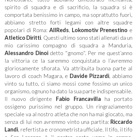
spirito di squadra e di sacrificio, la squadra si è
comportata benissimo in campo, ma soprattutto fuori,
abbiamo stretto forti legami con altre squadre
popolari di Roma:
AllReds
,
Lokomotiv Prenestino
e
Atletico Diritti
. Questi ultimo sono stati allenati da un
mio carissimo compagno di squadra a Manduria,
Alessandro Dinoi
detto "gnomo". Per me quest’anno
la vittoria ce la saremmo conquistata o l’avremmo
gloriosamente sfiorata. Va attribuita buona parte al
lavoro di coach Magara, e
Davide Pizzardi
, abbiamo
vinto su tutto, ci siamo mossi come fossimo un unico
organismo, ognuno ha dato la sua parte indispensabile.
Il nuovo dirigente
Fabio Francavilla
ha portato
ossigeno purissimo nel gruppo. Un ringraziamento
speciale va al nostro atleta che non ha mai giocato, ma
senza di lui non avremmo vinto una partita:
Riccardo
Landi
, refertista e cronometrista ufficiale. Il tifo, il tifo