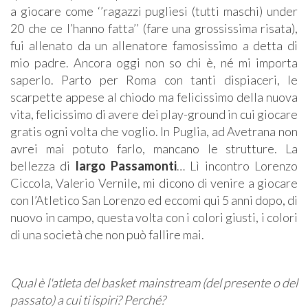
a giocare come ‘’ragazzi pugliesi (tutti maschi) under
20 che ce l’hanno fatta’’ (fare una grossissima risata),
fui allenato da un allenatore famosissimo a detta di
mio padre. Ancora oggi non so chi è, né mi importa
saperlo. Parto per Roma con tanti dispiaceri, le
scarpette appese al chiodo ma felicissimo della nuova
vita, felicissimo di avere dei play-ground in cui giocare
gratis ogni volta che voglio. In Puglia, ad Avetrana non
avrei mai potuto farlo, mancano le strutture. La
bellezza di
largo Passamonti
… Lì incontro Lorenzo
Ciccola, Valerio Vernile, mi dicono di venire a giocare
con l’Atletico San Lorenzo ed eccomi qui 5 anni dopo, di
nuovo in campo, questa volta con i colori giusti, i colori
di una società che non può fallire mai.
Qual è l'atleta del basket mainstream (del presente o del
passato) a cui ti ispiri? Perché?