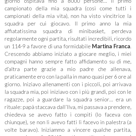
giorno ospitava fino a 8000 persone… il primo
campionato della mia squadra (così come tutti i
campionati della mia vita), non ha visto vincitrice la
squadra per cui giocavo. Il primo anno la mia
affiatatissima squadra di minibasket, perdeva
regolarmente ogni partita, risultati incredibili, ricordo
un 114-9 a favore di una formidabile
Martina Franca
.
Crescendo abbiamo iniziato a giocare meglio, i miei
compagni hanno sempre fatto affidamento su di me,
d’altra parte grazie a mio padre che allenava,
praticamente ero con la palla in mano quasi per 6 ore al
giorno. Iniziavo allenamenti con i piccoli, poi arrivava
la squadra mia, poi iniziavo con i più grandi, poi con le
ragazze, poi a guardare la squadra senior… era un
rituale: papà staccava dall’Ilva, mi passava a prendere,
chiedeva se avevo fatto i compiti (lo faceva con
chiunque), se non li avevo fatti li facevo in palestra (a
volte baravo). Iniziammo a vincere qualche partita,