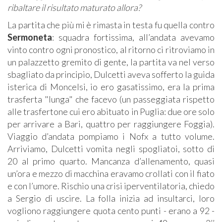
ribaltare il risultato maturato allora?
La partita che più mi è rimasta in testa fu quella contro
Sermoneta
: squadra fortissima, all’andata avevamo
vinto contro ogni pronostico, al ritorno ci ritroviamo in
un palazzetto gremito di gente, la partita va nel verso
sbagliato da principio, Dulcetti aveva sofferto la guida
isterica di Moncelsi, io ero gasatissimo, era la prima
trasferta "lunga" che facevo (un passeggiata rispetto
alle trasfertone cui ero abituato in Puglia: due ore solo
per arrivare a Bari, quattro per raggiungere Foggia).
Viaggio d’andata pompiamo i Nofx a tutto volume.
Arriviamo, Dulcetti vomita negli spogliatoi, sotto di
20 al primo quarto. Mancanza d’allenamento, quasi
un’ora e mezzo di macchina eravamo crollati con il fiato
e con l’umore. Rischio una crisi iperventilatoria, chiedo
a Sergio di uscire. La folla inizia ad insultarci, loro
vogliono raggiungere quota cento punti - erano a 92 -