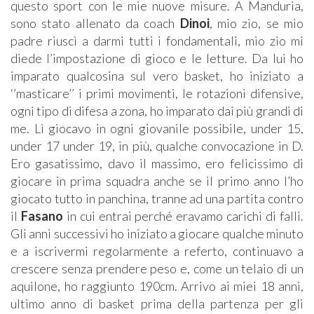
questo sport con le mie nuove misure. A Manduria,
sono stato allenato da coach
Dinoi
, mio zio, se mio
padre riuscì a darmi tutti i fondamentali, mio zio mi
diede l’impostazione di gioco e le letture. Da lui ho
imparato qualcosina sul vero basket, ho iniziato a
‘’masticare’’ i primi movimenti, le rotazioni difensive,
ogni tipo di difesa a zona, ho imparato dai più grandi di
me. Lì giocavo in ogni giovanile possibile, under 15,
under 17 under 19, in più, qualche convocazione in D.
Ero gasatissimo, davo il massimo, ero felicissimo di
giocare in prima squadra anche se il primo anno l’ho
giocato tutto in panchina, tranne ad una partita contro
il
Fasano
in cui entrai perché eravamo carichi di falli.
Gli anni successivi ho iniziato a giocare qualche minuto
e a iscrivermi regolarmente a referto, continuavo a
crescere senza prendere peso e, come un telaio di un
aquilone, ho raggiunto 190cm. Arrivo ai miei 18 anni,
ultimo anno di basket prima della partenza per gli