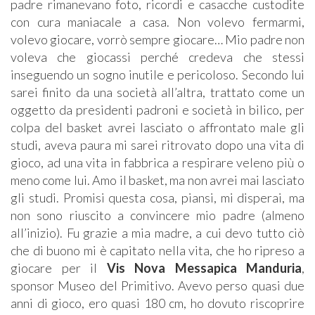
padre rimanevano foto, ricordi e casacche custodite
con cura maniacale a casa. Non volevo fermarmi,
volevo giocare, vorrò sempre giocare… Mio padre non
voleva che giocassi perché credeva che stessi
inseguendo un sogno inutile e pericoloso. Secondo lui
sarei finito da una società all’altra, trattato come un
oggetto da presidenti padroni e società in bilico, per
colpa del basket avrei lasciato o affrontato male gli
studi, aveva paura mi sarei ritrovato dopo una vita di
gioco, ad una vita in fabbrica a respirare veleno più o
meno come lui. Amo il basket, ma non avrei mai lasciato
gli studi. Promisi questa cosa, piansi, mi disperai, ma
non sono riuscito a convincere mio padre (almeno
all’inizio). Fu grazie a mia madre, a cui devo tutto ciò
che di buono mi è capitato nella vita, che ho ripreso a
giocare per il
Vis Nova Messapica Manduria
,
sponsor Museo del Primitivo. Avevo perso quasi due
anni di gioco, ero quasi 180 cm, ho dovuto riscoprire