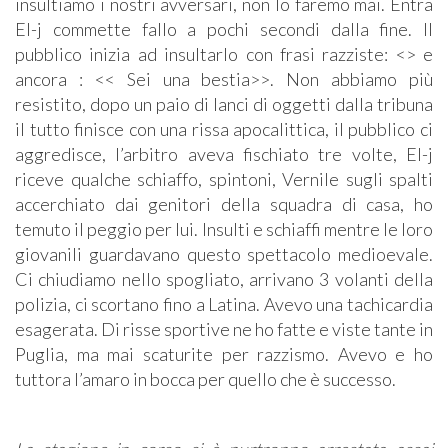
insultiamo i nostri avversari, non lo faremo mai. Entra
El-j commette fallo a pochi secondi dalla fine. Il
pubblico inizia ad insultarlo con frasi razziste: <> e
ancora : << Sei una bestia>>. Non abbiamo più
resistito, dopo un paio di lanci di oggetti dalla tribuna
il tutto finisce con una rissa apocalittica, il pubblico ci
aggredisce, l’arbitro aveva fischiato tre volte, El-j
riceve qualche schiaffo, spintoni, Vernile sugli spalti
accerchiato dai genitori della squadra di casa, ho
temuto il peggio per lui. Insulti e schiaffi mentre le loro
giovanili guardavano questo spettacolo medioevale.
Ci chiudiamo nello spogliato, arrivano 3 volanti della
polizia, ci scortano fino a Latina. Avevo una tachicardia
esagerata. Di risse sportive ne ho fatte e viste tante in
Puglia, ma mai scaturite per razzismo. Avevo e ho
tuttora l’amaro in bocca per quello che è successo.