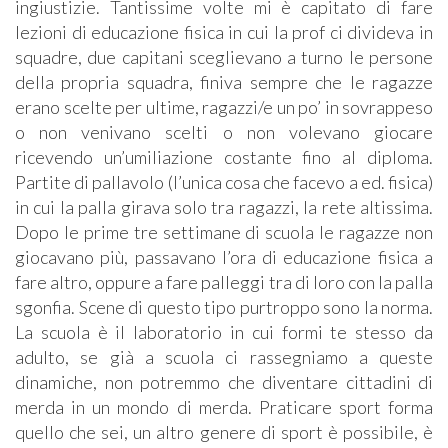
ingiustizie. Tantissime volte mi è capitato di fare
lezioni di educazione fisica in cui la prof ci divideva in
squadre, due capitani sceglievano a turno le persone
della propria squadra, finiva sempre che le ragazze
erano scelte per ultime, ragazzi/e un po’ in sovrappeso
o non venivano scelti o non volevano giocare
ricevendo un’umiliazione costante fino al diploma.
Partite di pallavolo (l’unica cosa che facevo a ed. fisica)
in cui la palla girava solo tra ragazzi, la rete altissima.
Dopo le prime tre settimane di scuola le ragazze non
giocavano più, passavano l’ora di educazione fisica a
fare altro, oppure a fare palleggi tra di loro con la palla
sgonfia. Scene di questo tipo purtroppo sono la norma.
La scuola è il laboratorio in cui formi te stesso da
adulto, se già a scuola ci rassegniamo a queste
dinamiche, non potremmo che diventare cittadini di
merda in un mondo di merda. Praticare sport forma
quello che sei, un altro genere di sport è possibile, è