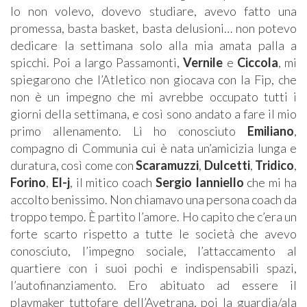
Io non volevo, dovevo studiare, avevo fatto una
promessa, basta basket, basta delusioni… non potevo
dedicare la settimana solo alla mia amata palla a
spicchi. Poi a largo Passamonti,
Vernile
e
Ciccola
, mi
spiegarono che l’Atletico non giocava con la Fip, che
non è un impegno che mi avrebbe occupato tutti i
giorni della settimana, e così sono andato a fare il mio
primo allenamento. Lì ho conosciuto
Emiliano
,
compagno di Communia cui è nata un’amicizia lunga e
duratura, così come con
Scaramuzzi
,
Dulcetti
,
Tridico
,
Forino
,
El-j
, il mitico coach
Sergio Ianniello
che mi ha
accolto benissimo. Non chiamavo una persona coach da
troppo tempo. È partito l’amore. Ho capito che c’era un
forte scarto rispetto a tutte le società che avevo
conosciuto, l’impegno sociale, l’attaccamento al
quartiere con i suoi pochi e indispensabili spazi,
l’autofinanziamento. Ero abituato ad essere il
playmaker tuttofare dell’Avetrana, poi la guardia/ala