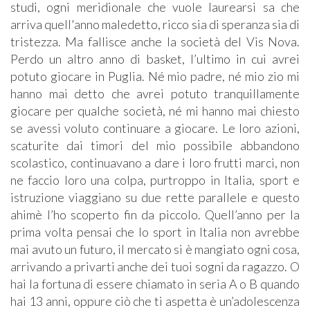
studi, ogni meridionale che vuole laurearsi sa che
arriva quell'anno maledetto, ricco sia di speranza sia di
tristezza. Ma fallisce anche la società del Vis Nova.
Perdo un altro anno di basket, l’ultimo in cui avrei
potuto giocare in Puglia. Né mio padre, né mio zio mi
hanno mai detto che avrei potuto tranquillamente
giocare per qualche società, né mi hanno mai chiesto
se avessi voluto continuare a giocare. Le loro azioni,
scaturite dai timori del mio possibile abbandono
scolastico, continuavano a dare i loro frutti marci, non
ne faccio loro una colpa, purtroppo in Italia, sport e
istruzione viaggiano su due rette parallele e questo
ahimè l’ho scoperto fin da piccolo. Quell’anno per la
prima volta pensai che lo sport in Italia non avrebbe
mai avuto un futuro, il mercato si è mangiato ogni cosa,
arrivando a privarti anche dei tuoi sogni da ragazzo. O
hai la fortuna di essere chiamato in seria A o B quando
hai 13 anni, oppure ciò che ti aspetta è un’adolescenza