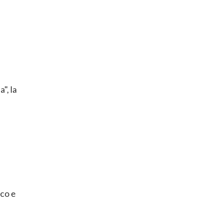
", la
ico e