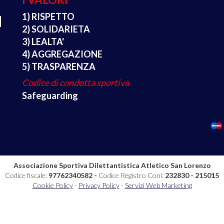
1) RISPETTO
2) SOLIDARIETA
3) LEALTA'
4) AGGREGAZIONE
5) TRASPARENZA
Codice di condotta sportiva
Safeguarding
Associazione Sportiva Dilettantistica Atletico San Lorenzo
Codice fiscale:
97762340582 -
Codice Registro Coni:
232830 - 215015
Cookie Policy
-
Privacy Policy
-
Servizi Web Marketing