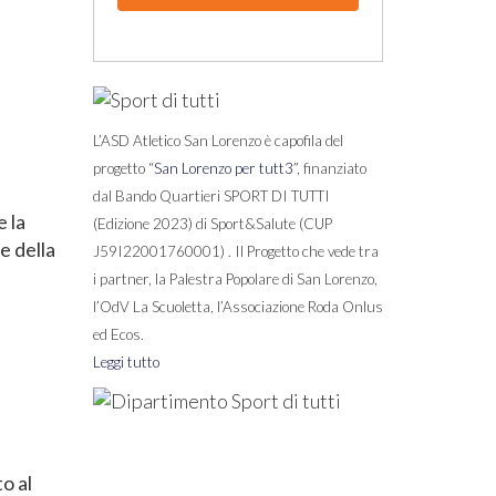
L’ASD Atletico San Lorenzo è capofila del
progetto “
San Lorenzo per tutt3
”, finanziato
dal Bando Quartieri SPORT DI TUTTI
 la
(Edizione 2023) di Sport&Salute (CUP
e della
J59I22001760001) . Il Progetto che vede tra
i partner, la Palestra Popolare di San Lorenzo,
l’OdV La Scuoletta, l’Associazione Roda Onlus
ed Ecos.
Leggi tutto
o
o al