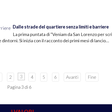
Dalle strade del quartiere senza limiti e barriere
La prima puntata di "Veniam da San Lorenzo per scri
 e dintorni. Si inizia con il racconto dei primi mesi di lancio…
3
2
4
5
6
Avanti
Fine
Pagina 3 di 6
I VALORI