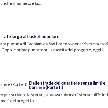
 anche il numero, e la…
i fate largo al basket popolare
rta puntata di "Veniam da San Lorenzo per scrivere la storia
i. Dopo le prime puntate sulla nascita del progetto, oggi il…
Dalle strade del quartiere senza limiti e
barriere (Parte II)
er scrivere la storia", la nuova rubrica di storia sull'Atlet
mi mesi del progetto…