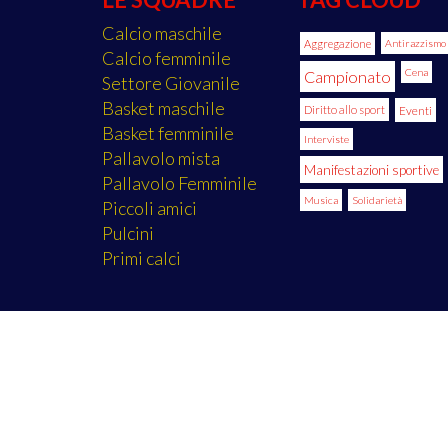
Calcio maschile
Aggregazione
Antirazzismo
Calcio femminile
Cena
Campionato
Settore Giovanile
Basket maschile
Diritto allo sport
Eventi
Basket femminile
Interviste
Pallavolo mista
Manifestazioni sportive
Pallavolo Femminile
Musica
Solidarietà
Piccoli amici
Pulcini
Primi calci