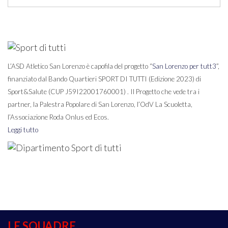
L’ASD Atletico San Lorenzo è capofila del progetto “
San Lorenzo per tutt3
”,
finanziato dal Bando Quartieri SPORT DI TUTTI (Edizione 2023) di
Sport&Salute (CUP J59I22001760001) . Il Progetto che vede tra i
partner, la Palestra Popolare di San Lorenzo, l’OdV La Scuoletta,
l’Associazione Roda Onlus ed Ecos.
Leggi tutto
LE SQUADRE