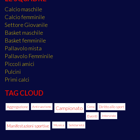
Calcio maschile
Calcio femminile
Settore Giovanile
Basket maschile
Basket femminile
Pallavolo mista
Pallavolo Femminile
Piccoli amici
Pulcini
Primi calci
TAG CLOUD
Aggregazione
Antirazzismo
Cena
Diritto allo sport
Campionato
Eventi
Interviste
Manifestazioni sportive
Musica
Solidarietà