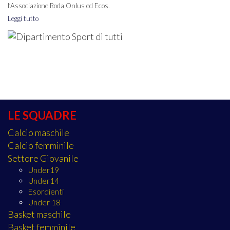
l’Associazione Roda Onlus ed Ecos.
Leggi tutto
LE SQUADRE
Calcio maschile
Calcio femminile
Settore Giovanile
Under19
Under14
Esordienti
Under 18
Basket maschile
Basket femminile