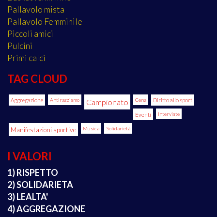
Pallavolo mista
Pallavolo Femminile
Piccoli amici
Pulcini
Primi calci
TAG CLOUD
Aggregazione
Antirazzismo
Cena
Diritto allo sport
Campionato
Eventi
Interviste
Manifestazioni sportive
Musica
Solidarietà
I VALORI
1) RISPETTO
2) SOLIDARIETA
3) LEALTA'
4) AGGREGAZIONE